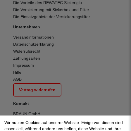
Die Vorteile des REWATEC Sickeriglu.
Die Versickerung mit Sickerbox und Filter.
Die Einsatzgebiete der Versickerungsfilter.
Unternehmen
Versandinformationen
Datenschutzerklärung
Widerrufsrecht
Zahlungsarten
Impressum
Hilfe
AGB
Vertrag widerrufen
Kontakt
BRAUN GmbH
Kuhnbergstraße 27
Wir nutzen Cookies auf unserer Website. Einige von diesen sind
D-73037 Göppingen
essenziell, während andere uns helfen, diese Website und Ihre