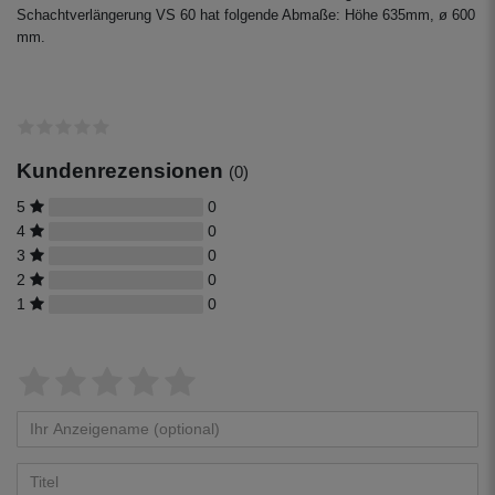
Schachtverlängerung VS 60 hat folgende Abmaße: Höhe 635mm, ø 600
mm.
Kundenrezensionen
(0)
5
0
4
0
3
0
2
0
1
0