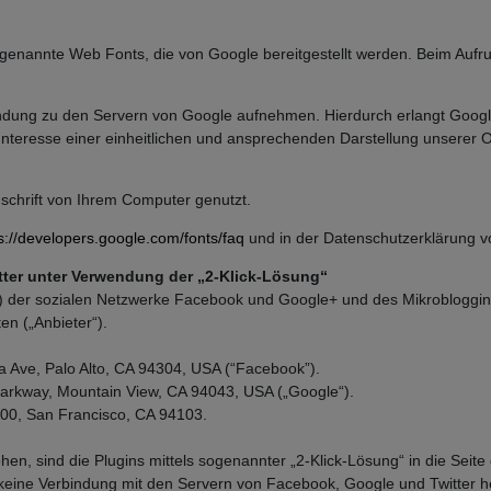
o genannte Web Fonts, die von Google bereitgestellt werden. Beim Aufru
ung zu den Servern von Google aufnehmen. Hierdurch erlangt Google
teresse einer einheitlichen und ansprechenden Darstellung unserer Onl
dschrift von Ihrem Computer genutzt.
s://developers.google.com/fonts/faq
und in der Datenschutzerklärung 
ter unter Verwendung der „2-Klick-Lösung“
“) der sozialen Netzwerke Facebook und Google+ und des Mikrobloggin
en („Anbieter“).
a Ave, Palo Alto, CA 94304, USA (“Facebook”).
Parkway, Mountain View, CA 94043, USA („Google“).
 900, San Francisco, CA 94103.
n, sind die Plugins mittels sogenannter „2-Klick-Lösung“ in die Seite
h keine Verbindung mit den Servern von Facebook, Google und Twitter her