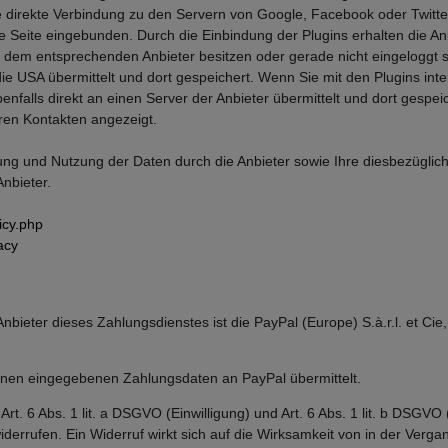
ne direkte Verbindung zu den Servern von Google, Facebook oder Twitter
ie Seite eingebunden. Durch die Einbindung der Plugins erhalten die An
i dem entsprechenden Anbieter besitzen oder gerade nicht eingeloggt si
die USA übermittelt und dort gespeichert. Wenn Sie mit den Plugins inte
benfalls direkt an einen Server der Anbieter übermittelt und dort gesp
hren Kontakten angezeigt.
g und Nutzung der Daten durch die Anbieter sowie Ihre diesbezüglich
nbieter.
icy.php
acy
Anbieter dieses Zahlungsdienstes ist die PayPal (Europe) S.à.r.l. et C
hnen eingegebenen Zahlungsdaten an PayPal übermittelt.
rt. 6 Abs. 1 lit. a DSGVO (Einwilligung) und Art. 6 Abs. 1 lit. b DSGVO 
 widerrufen. Ein Widerruf wirkt sich auf die Wirksamkeit von in der Ve