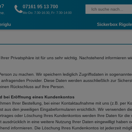
n?
07161 95 13 700
ne.
Mo-Do: 7:30-16:30, Fr: 7:30-14:00
eriglu
Sickerbox Rigole
Ihrer Privatsphäre ist für uns sehr wichtig. Nachstehend informieren w
son zu machen. Wir speichern lediglich Zugriffsdaten in sogenannten
fragenden Provider. Diese Daten werden ausschließlich zur Sicherstel
inen Rückschluss auf Ihre Person.
d bei Eröffnung eines Kundenkontos
n Ihrer Bestellung, bei einer Kontaktaufnahme mit uns (z.B. per Kon
ist aus den jeweiligen Eingabeformularen ersichtlich. Wir verwenden di
ertrages oder Löschung Ihres Kundenkontos werden Ihre Daten für die
cht ausdrücklich in eine weitere Nutzung Ihrer Daten eingewilligt hab
stehend informieren. Die Löschung Ihres Kundenkontos ist jederzeit mö