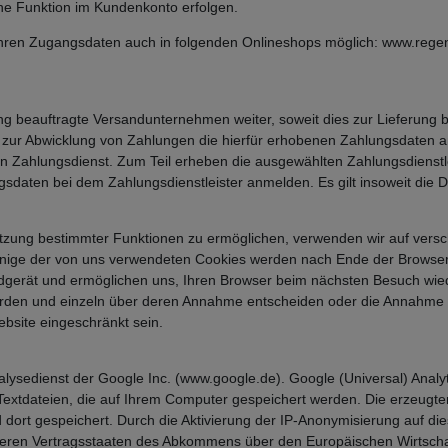
ne Funktion im Kundenkonto erfolgen.
t Ihren Zugangsdaten auch in folgenden Onlineshops möglich: www.rege
ng beauftragte Versandunternehmen weiter, soweit dies zur Lieferung b
 zur Abwicklung von Zahlungen die hierfür erhobenen Zahlungsdaten an 
n Zahlungsdienst. Zum Teil erheben die ausgewählten Zahlungsdienstlei
gsdaten bei dem Zahlungsdienstleister anmelden. Es gilt insoweit die D
utzung bestimmter Funktionen zu ermöglichen, verwenden wir auf versc
Einige der von uns verwendeten Cookies werden nach Ende der Browser-
ndgerät und ermöglichen uns, Ihren Browser beim nächsten Besuch wie
werden und einzeln über deren Annahme entscheiden oder die Annahme v
bsite eingeschränkt sein.
alysedienst der Google Inc. (www.google.de). Google (Universal) Anal
 Textdateien, die auf Ihrem Computer gespeichert werden. Die erzeugt
dort gespeichert. Durch die Aktivierung der IP-Anonymisierung auf die
deren Vertragsstaaten des Abkommens über den Europäischen Wirtschaf