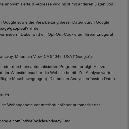
te anonymisierte IP-Adresse wird nicht mit anderen Daten von
an Google sowie die Verarbeitung dieser Daten durch Google
dlpage/gaoptout?hl=de
 verhindern. Dabei wird ein Opt-Out-Cookie auf Ihrem Endgerät
arkway, Mountain View, CA 94043, USA (“Google”).
 oder durch ein automatisiertes Programm erfolgt. Hierzu
der Websitebesucher die Website betritt. Zur Analyse wertet
ätigte Mausbewegungen). Die bei der Analyse erfassten Daten
indet.
 seine Webangebote vor missbräuchlicher automatisierter
google.com/intl/de/policies/privacy/
und