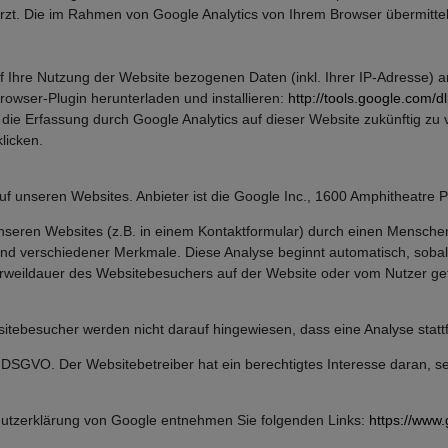
zt. Die im Rahmen von Google Analytics von Ihrem Browser übermittel
 Ihre Nutzung der Website bezogenen Daten (inkl. Ihrer IP-Adresse) 
rowser-Plugin herunterladen und installieren:
http://tools.google.com/
 die Erfassung durch Google Analytics auf dieser Website zukünftig zu
licken.
unseren Websites. Anbieter ist die Google Inc., 1600 Amphitheatre P
seren Websites (z.B. in einem Kontaktformular) durch einen Menschen
 verschiedener Merkmale. Diese Analyse beginnt automatisch, sobald 
rweildauer des Websitebesuchers auf der Website oder vom Nutzer get
tebesucher werden nicht darauf hingewiesen, dass eine Analyse stattf
. f DSGVO. Der Websitebetreiber hat ein berechtigtes Interesse daran,
utzerklärung von Google entnehmen Sie folgenden Links:
https://www.