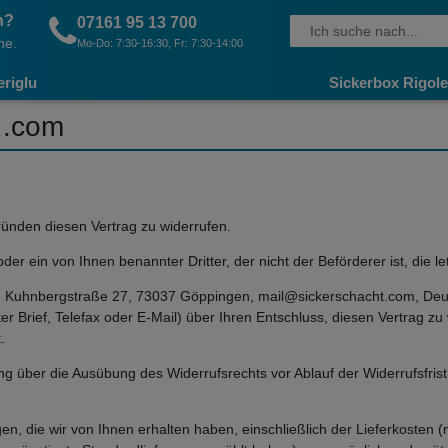
n?
07161 95 13 700
ne.
Mo-Do: 7:30-16:30, Fr: 7:30-14:00
eriglu
Sickerbox Rigole
 .com
ünden diesen Vertrag zu widerrufen.
der ein von Ihnen benannter Dritter, der nicht der Beförderer ist, die
 Kuhnbergstraße 27, 73037 Göppingen, mail@sickerschacht.com, Deuts
dter Brief, Telefax oder E-Mail) über Ihren Entschluss, diesen Vertrag z
.
lung über die Ausübung des Widerrufsrechts vor Ablauf der Widerrufsfris
en, die wir von Ihnen erhalten haben, einschließlich der Lieferkosten 