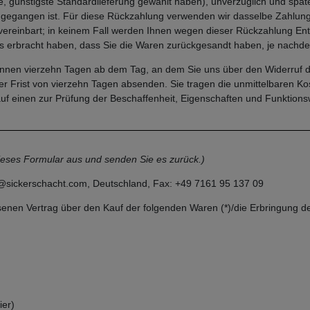
ne, günstigste Standardlieferung gewählt haben), unverzüglich und sp
ingegangen ist. Für diese Rückzahlung verwenden wir dasselbe Zahlungs
vereinbart; in keinem Fall werden Ihnen wegen dieser Rückzahlung Ent
 erbracht haben, dass Sie die Waren zurückgesandt haben, je nachdem,
binnen vierzehn Tagen ab dem Tag, an dem Sie uns über den Widerruf d
 der Frist von vierzehn Tagen absenden. Sie tragen die unmittelbaren
uf einen zur Prüfung der Beschaffenheit, Eigenschaften und Funktion
dieses Formular aus und senden Sie es zurück.)
sickerschacht.com, Deutschland, Fax: +49 7161 95 137 09
ssenen Vertrag über den Kauf der folgenden Waren (*)/die Erbringung de
ier)