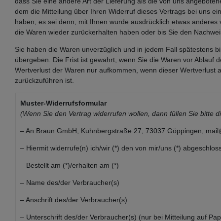
dass Sie eine andere Art der Lieferung als die von uns angebote
dem die Mitteilung über Ihren Widerruf dieses Vertrags bei uns e
haben, es sei denn, mit Ihnen wurde ausdrücklich etwas anderes 
die Waren wieder zurückerhalten haben oder bis Sie den Nachweis
Sie haben die Waren unverzüglich und in jedem Fall spätestens 
übergeben. Die Frist ist gewahrt, wenn Sie die Waren vor Ablauf
Wertverlust der Waren nur aufkommen, wenn dieser Wertverlust a
zurückzuführen ist.
Muster-Widerrufsformular
(Wenn Sie den Vertrag widerrufen wollen, dann füllen Sie bitte 
– An Braun GmbH, Kuhnbergstraße 27, 73037 Göppingen, mail@
– Hiermit widerrufe(n) ich/wir (*) den von mir/uns (*) abgeschlo
– Bestellt am (*)/erhalten am (*)
– Name des/der Verbraucher(s)
– Anschrift des/der Verbraucher(s)
– Unterschrift des/der Verbraucher(s) (nur bei Mitteilung auf Pap