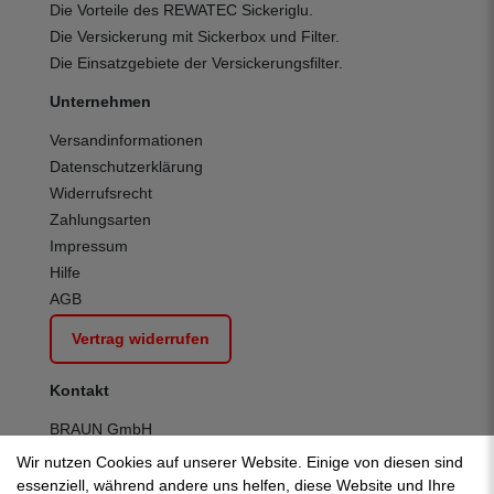
Die Vorteile des REWATEC Sickeriglu.
Die Versickerung mit Sickerbox und Filter.
Die Einsatzgebiete der Versickerungsfilter.
Unternehmen
Versandinformationen
Datenschutzerklärung
Widerrufsrecht
Zahlungsarten
Impressum
Hilfe
AGB
Vertrag widerrufen
Kontakt
BRAUN GmbH
Kuhnbergstraße 27
Wir nutzen Cookies auf unserer Website. Einige von diesen sind
D-73037 Göppingen
essenziell, während andere uns helfen, diese Website und Ihre