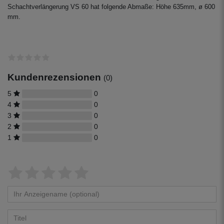
Schachtverlängerung VS 60 hat folgende Abmaße: Höhe 635mm, ø 600
mm.
Kundenrezensionen
(0)
5
0
4
0
3
0
2
0
1
0